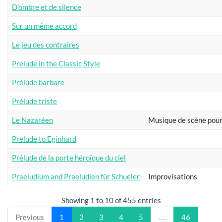
D'ombre et de silence
Sur un même accord
Le jeu des contraires
Prelude in the Classic Style
Prélude barbare
Prélude triste
Le Nazaréen
Musique de scène pour
Prelude to Eginhard
Prélude de la porte héroïque du ciel
Praeludium and Praeludien für Schueler
Improvisations
Showing 1 to 10 of 455 entries
Previous
1
2
3
4
5
…
46