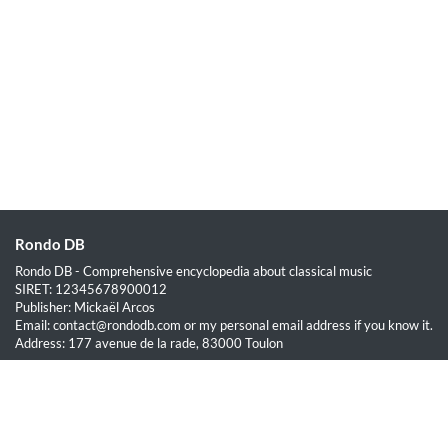
Rondo DB
Rondo DB - Comprehensive encyclopedia about classical music
SIRET: 12345678900012
Publisher: Mickaël Arcos
Email: contact@rondodb.com or my personal email address if you know it.
Address: 177 avenue de la rade, 83000 Toulon
Quick Links
Home
About