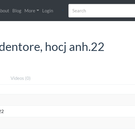
bout
Blog
More
Login
edentore, hocj anh.22
)
Videos (0)
22