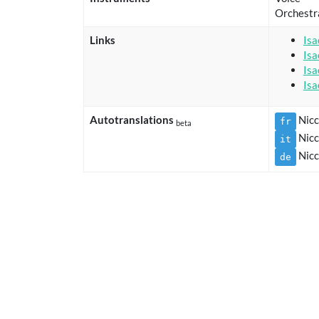
Orchestr
Links
Isa
Isa
Isa
Isa
Autotranslations
Nicc
fr
beta
Nicc
it
Nicc
de