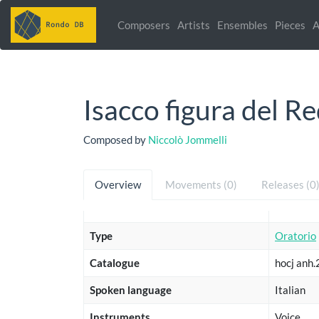
Composers
Artists
Ensembles
Pieces
A
Isacco figura del R
Composed by
Niccolò Jommelli
Overview
Movements (0)
Releases (0
Type
Oratorio
Catalogue
hocj anh.
Spoken language
Italian
Instruments
Voice