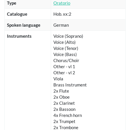
Type
Oratorio
Catalogue
Hob. xx:2
Spoken language
German
Instruments
Voice (Soprano)
Voice (Alto)
Voice (Tenor)
Voice (Bass)
Chorus/Choir
Other - vl 1
Other - vl 2
Viola
Brass Instrument
2x Flute
2x Oboe
2x Clarinet
2x Bassoon
4x French horn
2x Trumpet
2x Trombone