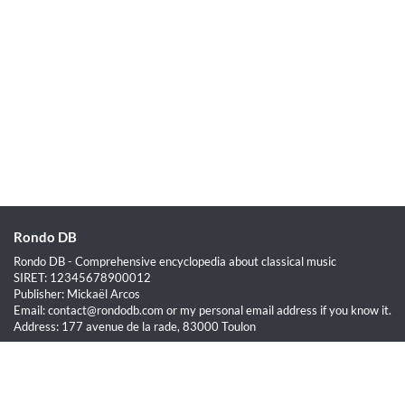
Rondo DB
Rondo DB - Comprehensive encyclopedia about classical music
SIRET: 12345678900012
Publisher: Mickaël Arcos
Email: contact@rondodb.com or my personal email address if you know it.
Address: 177 avenue de la rade, 83000 Toulon
Quick Links
Home